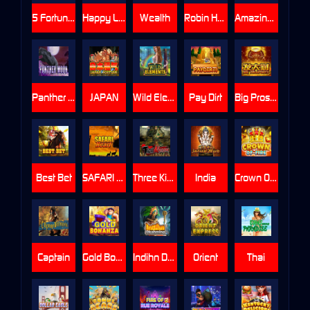
5 Fortune Dragon
Happy Lantern
Wealth
Robin Hood
Amazing Thailand
Panther Moon
JAPAN
Wild Elements
Pay Dirt
Big Prosperity
Best Bet
SAFARI Heat
Three Kingdoms
India
Crown Of Fire
Captain
Gold Bonanza
Indihn Dkehming
Orient
Thai