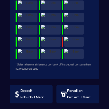
* Selama bank maintenance dan bank offline deposit dan penarikan
tidak dapat diproses
Deposit
Penarikan
Rata-rata 1 Menit
Rata-rata 1 Menit