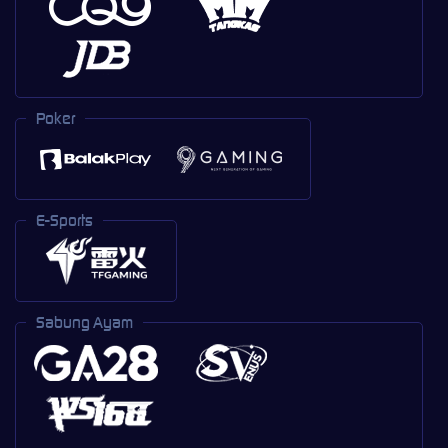
Poker
E-Sports
Sabung Ayam