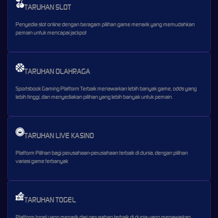
TARUHAN SLOT
Penyedia slot online dengan beragam pilihan game menarik yang memudahkan
pemain untuk mencapai jackpot
TARUHAN OLAHRAGA
Sportsbook Gaming Platform Terbaik menawarkan lebih banyak game, odds yang
lebih tinggi, dan menyediakan pilihan yang lebih banyak untuk pemain.
TARUHAN LIVE KASINO
Platform Pilihan bagi perusahaan-perusahaan terbaik di dunia, dengan pilihan
variasi game terbanyak
TARUHAN TOGEL
Platform togel yang menarik dari perusahan terbaik di dunia yang menawarkan