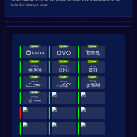
hadiah kemenangan besar