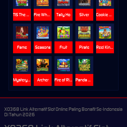
TIS The Season
Fire Wheel
Tally Ho
Silver
Cookie Pop
Fame
Seasons
Fruit
Pirate
Reel King Mega
Mystery Reels Power Reels
Archer
Fire of Riverside
Panda Magic II
XO368 Link Alternatif Slot Online Paling Bonafit Se-Indonesia
Di Tahun 2026