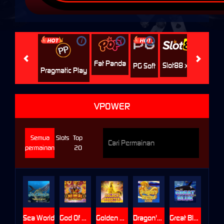
i
i
i
i
i
Facha
Fat Panda
Slot88 x PP
PG Soft
Pragmatic Play
VPOWER
Semua
Slots
Top
permainan
20
Sea World
God Of Wealth
Golden Rooster
Dragon's Riches
Great Blue