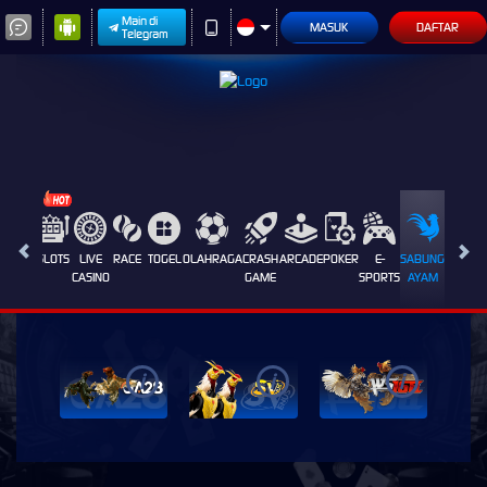
Main di
MASUK
DAFTAR
Telegram
HOT
SLOTS
LIVE
RACE
TOGEL
OLAHRAGA
CRASH
ARCADE
POKER
E-
SABUNG
PROMOS
GAMES
CASINO
GAME
SPORTS
AYAM
i
i
i