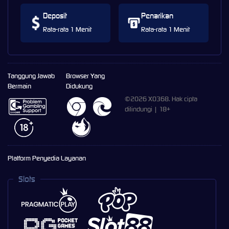
Deposit
Penarikan
Rata-rata 1 Menit
Rata-rata 1 Menit
Tanggung Jawab
Browser Yang
Bermain
Didukung
©2026 XO368. Hak cipta
dilindungi | 18+
Platform Penyedia Layanan
Slots