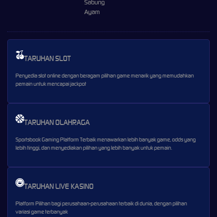
Sabung
Ayam
TARUHAN SLOT
Penyedia slot online dengan beragam pilihan game menarik yang memudahkan
pemain untuk mencapai jackpot
TARUHAN OLAHRAGA
Sportsbook Gaming Platform Terbaik menawarkan lebih banyak game, odds yang
lebih tinggi, dan menyediakan pilihan yang lebih banyak untuk pemain.
TARUHAN LIVE KASINO
Platform Pilihan bagi perusahaan-perusahaan terbaik di dunia, dengan pilihan
variasi game terbanyak