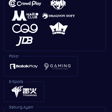
Poker
E-Sports
Sabung Ayam