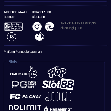
Tanggung Jawab
Browser Yang
Bermain
Didukung
©2026 XO368. Hak cipta
dilindungi | 18+
Platform Penyedia Layanan
Slots