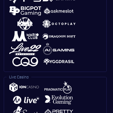
Live Casino