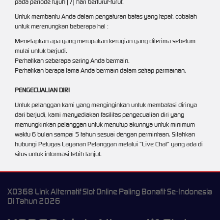
pada periode tujuh (7) hari berturut-turut.
Untuk membantu Anda dalam pengaturan batas yang tepat, cobalah
untuk merenungkan beberapa hal :
Menetapkan apa yang merupakan kerugian yang diterima sebelum
mulai untuk berjudi.
Perhatikan seberapa sering Anda bermain.
Perhatikan berapa lama Anda bermain dalam setiap permainan.
PENGECUALIAN DIRI
Untuk pelanggan kami yang menginginkan untuk membatasi dirinya
dari berjudi, kami menyediakan fasilitas pengecualian diri yang
memungkinkan pelanggan untuk menutup akunnya untuk minimum
waktu 6 bulan sampai 5 tahun sesuai dengan permintaan. Silahkan
hubungi Petugas Layanan Pelanggan melalui “Live Chat” yang ada di
situs untuk informasi lebih lanjut.
XO368 Link Alternatif Slot Online Paling Bonafit Se-Indonesia
Di Tahun 2026