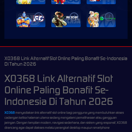
i
i
i
XO368 Link Alternatif Slot Online Paling Bonafit Se-Indonesia
Di Tahun 2026
XO368 Link Alternatif Slot
Online Paling Bonafit Se-
Indonesia Di Tahun 2026
XO368
menyediakan link alternatif slot online bagi pengguna yang membutuhkan akses
cadangan ketika halaman utama sedang mengalami pemeliharaan atau gangguan
jaringan. Dengan tampilan modern, navigasi sederhana, dan sistem yang responsif, XO368
dirancang agar dapat diakses melalui perangkat desktop maupun smartphone