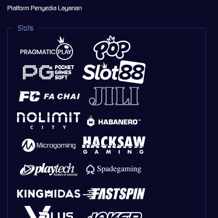
Platform Penyedia Layanan
Slots