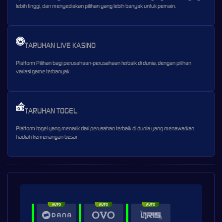
lebih tinggi, dan menyediakan pilihan yang lebih banyak untuk pemain.
TARUHAN LIVE KASINO
Platform Pilihan bagi perusahaan-perusahaan terbaik di dunia, dengan pilihan
variasi game terbanyak
TARUHAN TOGEL
Platform togel yang menarik dari perusahan terbaik di dunia yang menawarkan
hadiah kemenangan besar