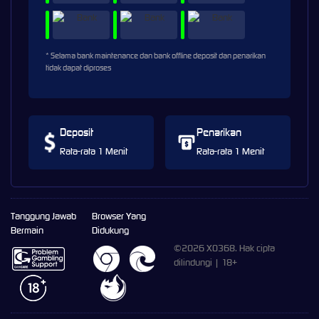
* Selama bank maintenance dan bank offline deposit dan penarikan
tidak dapat diproses
Deposit
Penarikan
Rata-rata 1 Menit
Rata-rata 1 Menit
Tanggung Jawab
Browser Yang
Bermain
Didukung
©2026 XO368. Hak cipta
dilindungi | 18+