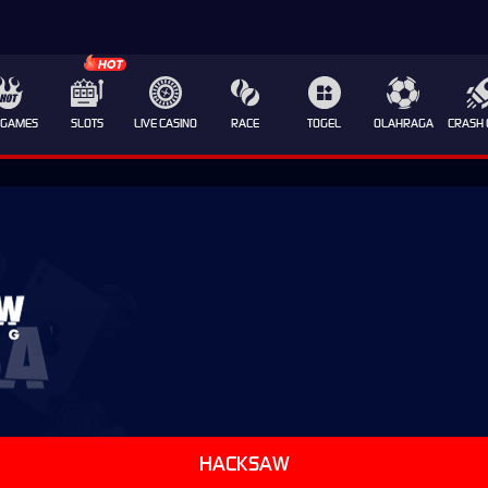
 GAMES
SLOTS
LIVE CASINO
RACE
TOGEL
OLAHRAGA
CRASH
HACKSAW