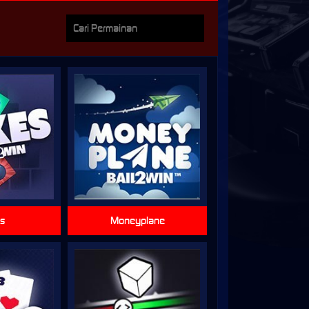
s
Moneyplane