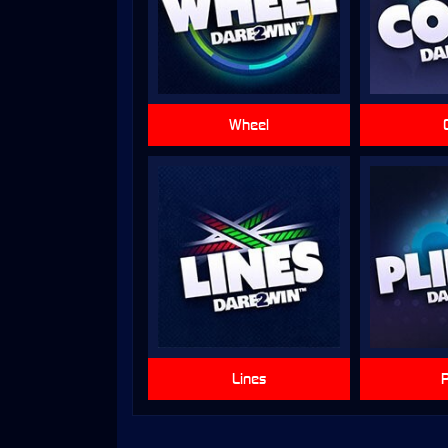
Wheel
Lines
P