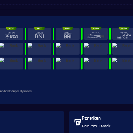
an tidak dapat diproses
Penarikan
Rata-rata 1 Menit