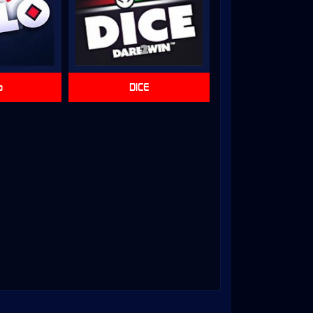
o
DICE