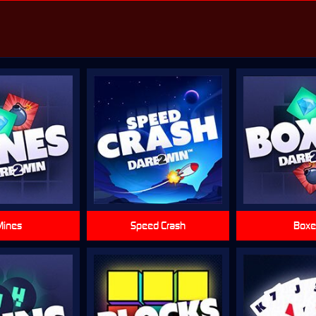
Mines
Speed Crash
Boxe