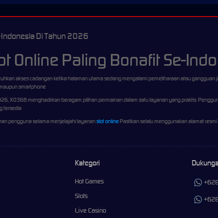
Se-Indonesia Di Tahun 2026
lot Online Paling Bonafit Se-In
butuhkan akses cadangan ketika halaman utama sedang mengalami pemeliharaan atau gangguan ja
op maupun smartphone
2026, XO368 menghadirkan beragam pilihan permainan dalam satu layanan yang praktis. Pengg
g tersedia
nan pengguna selama menjelajahi layanan
slot online
Pastikan selalu menggunakan alamat resmi
Kategori
Dukung
Hot Games
+62
Slots
+62
Live Casino