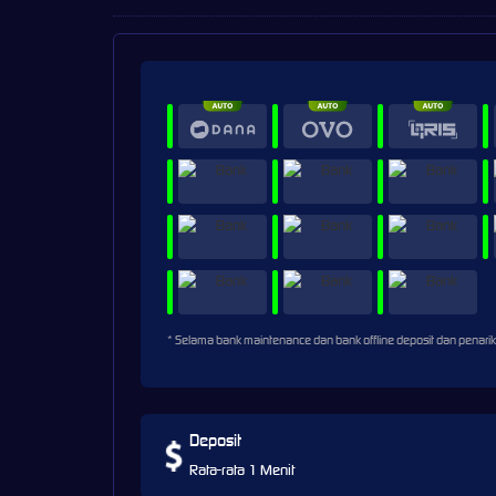
* Selama bank maintenance dan bank offline deposit dan penarik
Deposit
Rata-rata 1 Menit