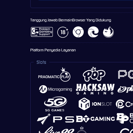
Tanggung Jawab Bermain
Browser Yang Didukung
Platform Penyedia Layanan
Slots