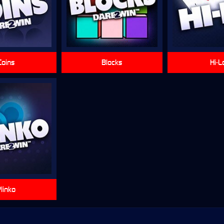
Coins
Blocks
Hi-L
linko