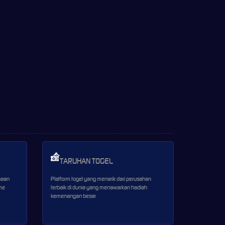
TARUHAN TOGEL
haan
Platform togel yang menarik dari perusahan
ame
terbaik di dunia yang menawarkan hadiah
kemenangan besar