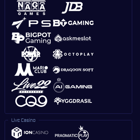
Live Casino