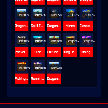
RTP
82%
RTP
92%
RTP
85%
RTP
85%
RTP
86%
Dragon Fishing
Spirit Tide Legend
Dragon of Demons
Mines
Classic Mario
RTP
87%
RTP
85%
RTP
92%
RTP
88%
RTP
79%
Rocket Derby
Dice
Cai Shen Fishing
King Of Football
Fishing Disco
RTP
91%
RTP
88%
RTP
93%
Fishing YiLuFa
Running Chicken
Dragon Fishing II