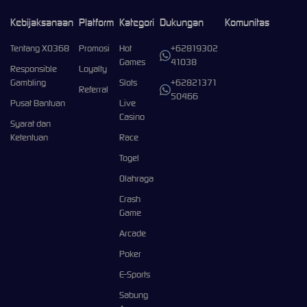
Kebijaksanaan
Platform
Kategori
Dukungan
Komunitas
Tentang XO368
Promosi
Hot
+62819302
Games
41038
Responsible
Loyalty
Gambling
Slots
+62821371
Referral
50466
Pusat Bantuan
Live
Casino
Syarat dan
Ketentuan
Race
Togel
Olahraga
Crash
Game
Arcade
Poker
E-Sports
Sabung