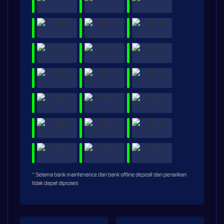
* Selama bank maintenance dan bank offline deposit dan penarikan
tidak dapat diproses