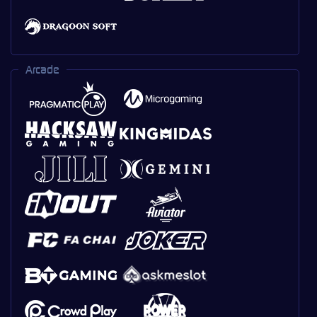
Arcade