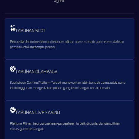
Ayam
TARUHAN SLOT
Penyedia slot online dengan beragam pilihan game menarik yang memudahkan
pemain untuk mencapai jackpot
TARUHAN OLAHRAGA
Sportsbook Gaming Platform Terbaik menawarkan lebih banyak game, odds yang
lebih tinggi, dan menyediakan pilihan yang lebih banyak untuk pemain.
TARUHAN LIVE KASINO
Platform Pilihan bagi perusahaan-perusahaan terbaik di dunia, dengan pilihan
variasi game terbanyak