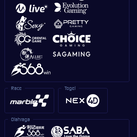
Race
Togel
Olahraga