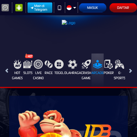
Main di
MASUK
DAFTAR
Telegram
HOT
SLOTS
LIVE
RACE
TOGEL
OLAHRAGA
CRASH
ARCADE
POKER
E-
SABUN
GAMES
CASINO
GAME
SPORTS
AYAM