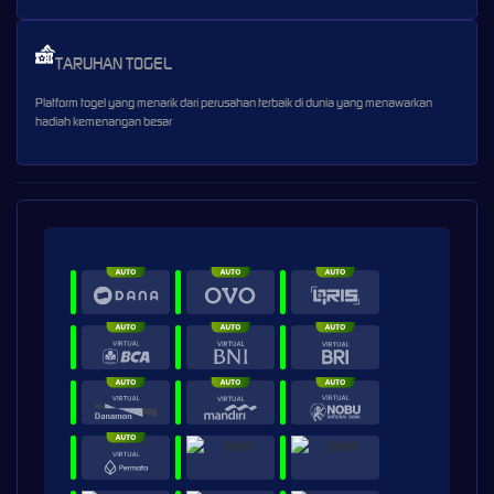
TARUHAN TOGEL
Platform togel yang menarik dari perusahan terbaik di dunia yang menawarkan
hadiah kemenangan besar