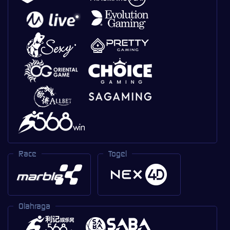
Race
Togel
Olahraga