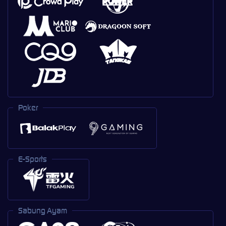
Poker
E-Sports
Sabung Ayam