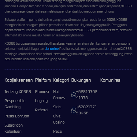
cadangan ketika halaman utama sedang mengalami pemeliharaan atau gangguan
jaringan. Dengan tampilan modern, navigasi sederhana, dan sistem yang responsif, XO368
dirancang agar dapat diakses melalui perangkat desktop maupun smartphone
Sebagai platform game slot online yang terus dikembangkan pada tahun 2026, XO368
menghadirkan beragam pilihan permainan dalam satu layanan yang praktis. Pengguna
dapat menemukan informasi terbaru mengenai akses XO368, pembaruan sistem, serta link
alternatif slot online melalui halaman resmi yang tersedia
XO368 berupaya menjaga stabilitas akses, keamanan akun, dan kenyamanan pengguna
selama menjelajahi layanan
slot online
Pastikan selalu menggunakan alamat resmi XO368,
menjaga kerahasiaan data pribadi, serta menggunakan layanan secara bertanggung jawab
sesuai batas usia dan peraturan yang berlaku.
Kebijaksanaan
Platform
Kategori
Dukungan
Komunitas
Tentang XO368
Promosi
Hot
+62819302
Games
41038
Responsible
Loyalty
Gambling
Slots
+62821371
Referral
50466
Pusat Bantuan
Live
Casino
Syarat dan
Ketentuan
Race