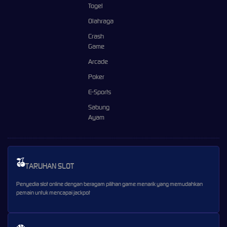
Togel
Olahraga
Crash
Game
Arcade
Poker
E-Sports
Sabung
Ayam
TARUHAN SLOT
Penyedia slot online dengan beragam pilihan game menarik yang memudahkan
pemain untuk mencapai jackpot