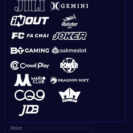
Poker