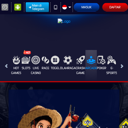
Main di
MASUK
DAFTAR
Telegram
HOT
SLOTS
LIVE
RACE
TOGEL
OLAHRAGA
CRASH
ARCADE
POKER
E-
SABUN
GAMES
CASINO
GAME
SPORTS
AYAM