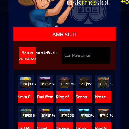
AMB SLOT
Semua
Arcade
Fishing
permainan
RTP
88%
RTP
79%
RTP
95%
RTP
95%
RTP
81%
Nova Crash : The Legends of Power
Dart Fest
Ring of Hopeful
Scoop Blessing
Horse Racing
RTP
81%
RTP
91%
RTP
85%
RTP
83%
RTP
81%
Fruit Roulette Slots
Ghost Busters
Treasure of Pirate
Lagend of Shooter
Real Slap