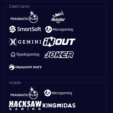
Crash Game
Arcade