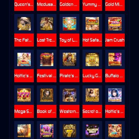
Queen's Bow
Medusa’s Blessing
Golden Kitty
Yummy Kitchen
Gold Mine Rush
The Fates of Sisters
Lost Treasure
Toy of Legend
Hot Safari Run
Jam Crush
Hottie’s Vacation
Festival of the Dead
Pirate's Treasure
Lucky Goldbar
Buffalo Begins
Mega Sevens
Book of Pharaoh
Western Sherrif
Secret of Goddess
Hottie’s Paradise