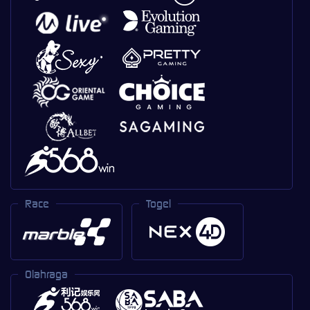
Race
Togel
Olahraga