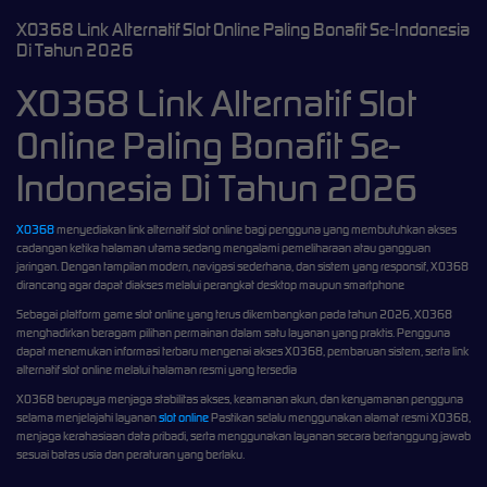
XO368 Link Alternatif Slot Online Paling Bonafit Se-Indonesia
Di Tahun 2026
XO368 Link Alternatif Slot
Online Paling Bonafit Se-
Indonesia Di Tahun 2026
XO368
menyediakan link alternatif slot online bagi pengguna yang membutuhkan akses
cadangan ketika halaman utama sedang mengalami pemeliharaan atau gangguan
jaringan. Dengan tampilan modern, navigasi sederhana, dan sistem yang responsif, XO368
dirancang agar dapat diakses melalui perangkat desktop maupun smartphone
Sebagai platform game slot online yang terus dikembangkan pada tahun 2026, XO368
menghadirkan beragam pilihan permainan dalam satu layanan yang praktis. Pengguna
dapat menemukan informasi terbaru mengenai akses XO368, pembaruan sistem, serta link
alternatif slot online melalui halaman resmi yang tersedia
XO368 berupaya menjaga stabilitas akses, keamanan akun, dan kenyamanan pengguna
selama menjelajahi layanan
slot online
Pastikan selalu menggunakan alamat resmi XO368,
menjaga kerahasiaan data pribadi, serta menggunakan layanan secara bertanggung jawab
sesuai batas usia dan peraturan yang berlaku.