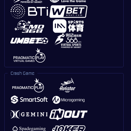
Crash Game