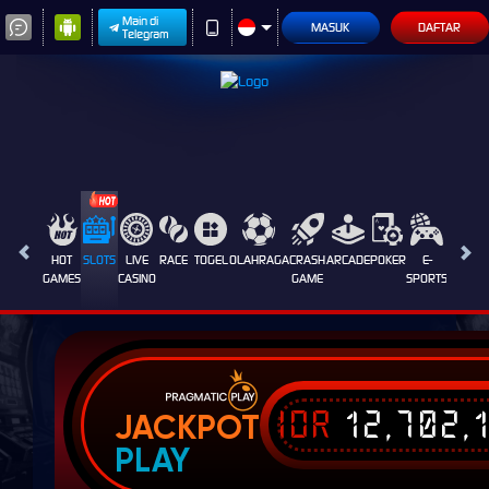
Main di
MASUK
DAFTAR
Telegram
HOT
SLOTS
LIVE
RACE
TOGEL
OLAHRAGA
CRASH
ARCADE
POKER
E-
SABUN
GAMES
CASINO
GAME
SPORTS
AYAM
IDR
12,702,
JACKPOT
PLAY