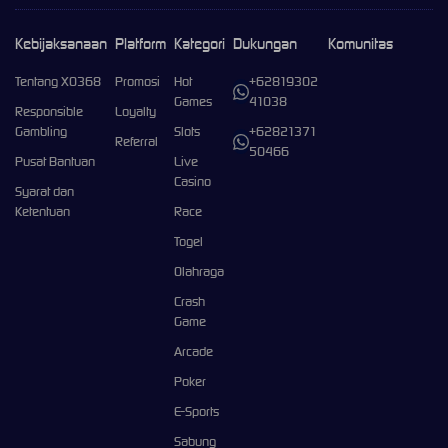
Kebijaksanaan
Platform
Kategori
Dukungan
Komunitas
Tentang XO368
Promosi
Hot
+62819302
Games
41038
Responsible
Loyalty
Gambling
Slots
+62821371
Referral
50466
Pusat Bantuan
Live
Casino
Syarat dan
Ketentuan
Race
Togel
Olahraga
Crash
Game
Arcade
Poker
E-Sports
Sabung