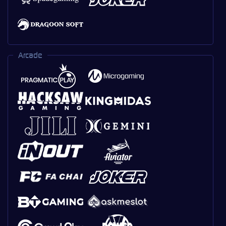
Arcade