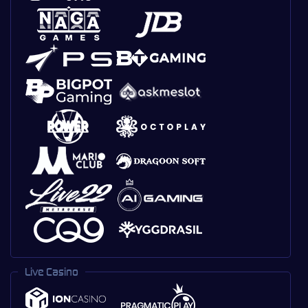
Live Casino