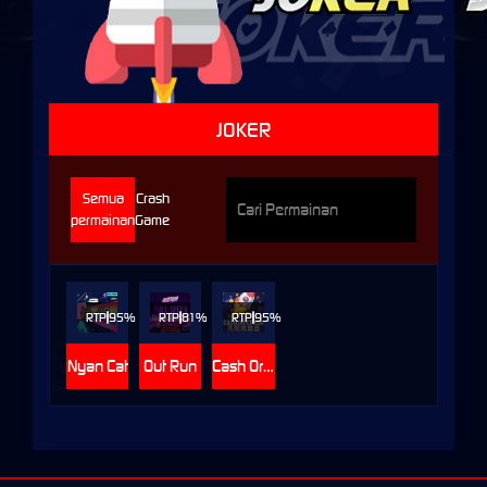
JOKER
Semua
Crash
permainan
Game
RTP
95%
RTP
81%
RTP
95%
Nyan Cat
Out Run
Cash Or Crash