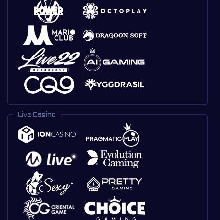
Live Casino