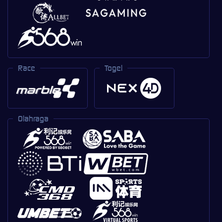
Race
Togel
Olahraga