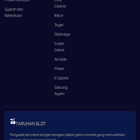
Casino
Syarat dan
Ketentuan
Race
Togel
Olahraga
Crash
Game
Arcade
Poker
E-Sports
Sabung
Ayam
TARUHAN SLOT
Penyedia slot online dengan beragam pilihan game menarik yang memudahkan