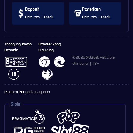
Deposit
Penarikan
Rata-rata 1 Menit
Rata-rata 1 Menit
Tanggung Jawab
Browser Yang
Bermain
Didukung
©2026 XO368. Hak cipta
dilindungi | 18+
Platform Penyedia Layanan
Slots