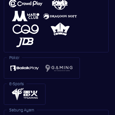
Poker
E-Sports
Sabung Ayam