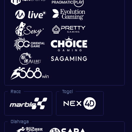
Race
Togel
Olahraga