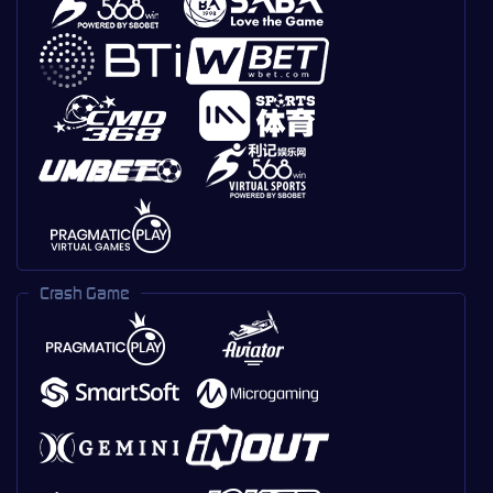
Crash Game