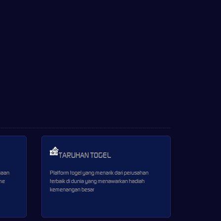
TARUHAN TOGEL
haan
Platform togel yang menarik dari perusahan
ame
terbaik di dunia yang menawarkan hadiah
kemenangan besar