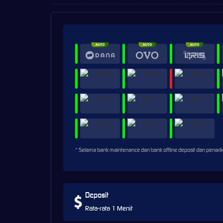
* Selama bank maintenance dan bank offline deposit dan penarik
Deposit
Rata-rata 1 Menit