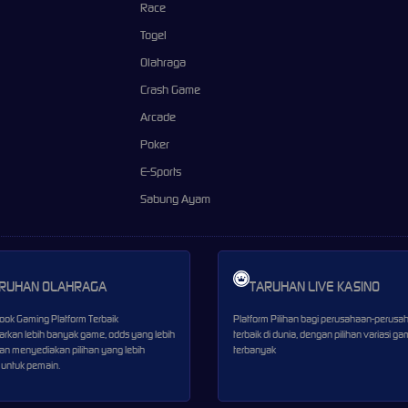
Race
Togel
Olahraga
Crash Game
Arcade
Poker
E-Sports
Sabung Ayam
RUHAN OLAHRAGA
TARUHAN LIVE KASINO
ook Gaming Platform Terbaik
Platform Pilihan bagi perusahaan-perusa
kan lebih banyak game, odds yang lebih
terbaik di dunia, dengan pilihan variasi g
 dan menyediakan pilihan yang lebih
terbanyak
untuk pemain.