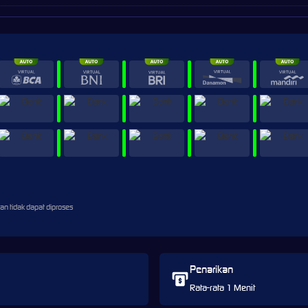
an tidak dapat diproses
Penarikan
Rata-rata 1 Menit