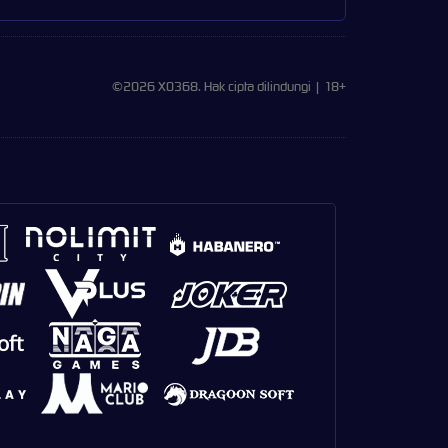
©2026 XO368. Hak cipta dilindungi | 18+