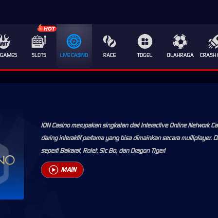
 GAMES
SLOTS
LIVE CASINO
RACE
TOGEL
OLAHRAGA
CRASH
ION Casino merupakan singkatan dari Interactive Online Network Ca
daring interaktif pertama yang bisa dimainkan secara multiplayer.
seperti Bakarat, Rolet, Sic Bo, dan Dragon Tiger!
MAIN